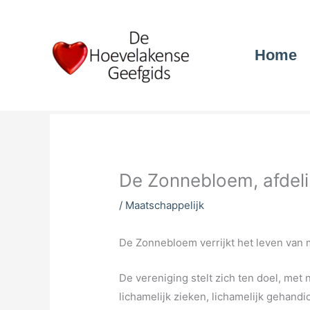
Ga
naar
de
Home
inhoud
De Zonnebloem, afdel
/
Maatschappelijk
De Zonnebloem verrijkt het leven van m
De vereniging stelt zich ten doel, met 
lichamelijk zieken, lichamelijk gehan